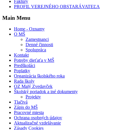
Faktúry
PROFIL VEREJNÉHO OBSTARÁVATEĽA
Main Menu
Home - Oznamy
O MŠ
Zamestnanci
Denné činnosti
Spolupráca
Kontakt
Potreby dieťaťa v MŠ
Predškoláci
Poplatky
Organizácia školského roka
Rada školy
OZ Malý Zvedavček
Školský poriadok a iné dokumenty
Projekty
Tlačivá
Zápis do MŠ
Pracovné miesta
Ochrana osobných údajov
Aktualizačné vzdelávanie
Zásady Cookies