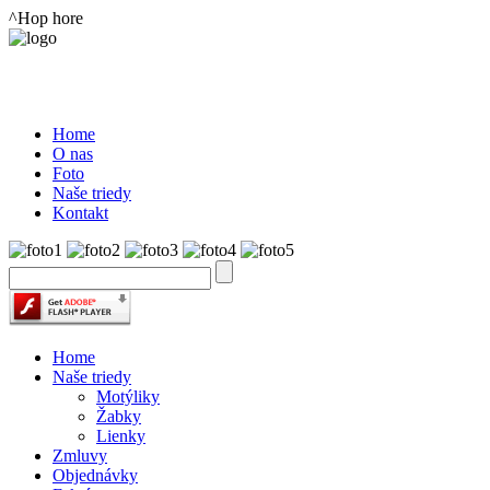
^Hop hore
Home
O nas
Foto
Naše triedy
Kontakt
Home
Naše triedy
Motýliky
Žabky
Lienky
Zmluvy
Objednávky