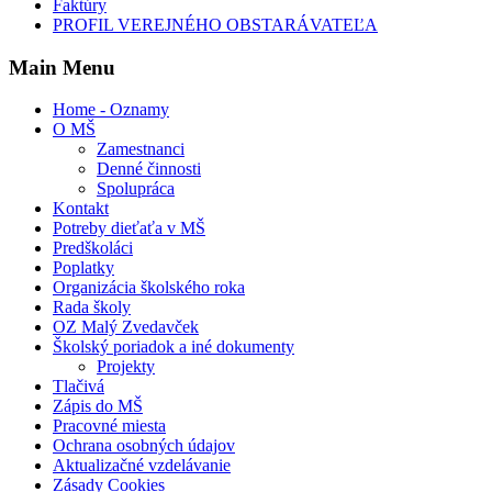
Faktúry
PROFIL VEREJNÉHO OBSTARÁVATEĽA
Main Menu
Home - Oznamy
O MŠ
Zamestnanci
Denné činnosti
Spolupráca
Kontakt
Potreby dieťaťa v MŠ
Predškoláci
Poplatky
Organizácia školského roka
Rada školy
OZ Malý Zvedavček
Školský poriadok a iné dokumenty
Projekty
Tlačivá
Zápis do MŠ
Pracovné miesta
Ochrana osobných údajov
Aktualizačné vzdelávanie
Zásady Cookies