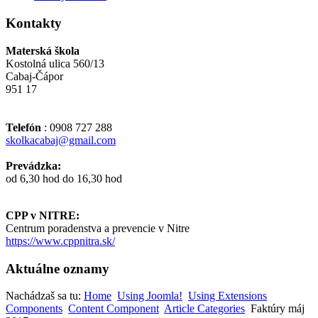
Kontakty
Materská škola
Kostolná ulica 560/13
Cabaj-Čápor
951 17
Telefón
: 0908 727 288
skolkacabaj@gmail.com
Prevádzka:
od 6,30 hod do 16,30 hod
CPP v NITRE:
Centrum poradenstva a prevencie v Nitre
https://www.cppnitra.sk/
Aktuálne oznamy
Nachádzaš sa tu:
Home
Using Joomla!
Using Extensions
Components
Content Component
Article Categories
Faktúry máj