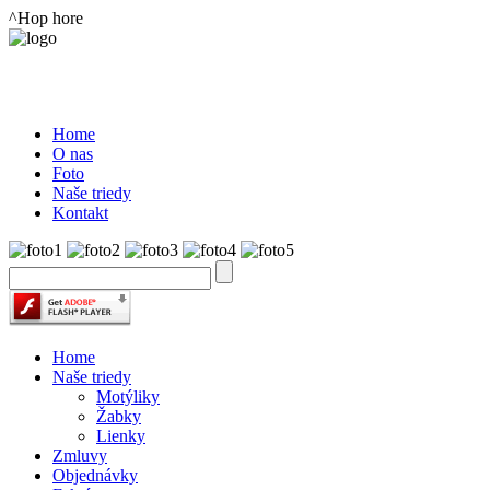
^Hop hore
Home
O nas
Foto
Naše triedy
Kontakt
Home
Naše triedy
Motýliky
Žabky
Lienky
Zmluvy
Objednávky