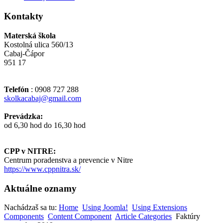
Kontakty
Materská škola
Kostolná ulica 560/13
Cabaj-Čápor
951 17
Telefón
: 0908 727 288
skolkacabaj@gmail.com
Prevádzka:
od 6,30 hod do 16,30 hod
CPP v NITRE:
Centrum poradenstva a prevencie v Nitre
https://www.cppnitra.sk/
Aktuálne oznamy
Nachádzaš sa tu:
Home
Using Joomla!
Using Extensions
Components
Content Component
Article Categories
Faktúry