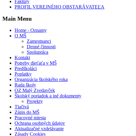
Faktúry
PROFIL VEREJNÉHO OBSTARÁVATEĽA
Main Menu
Home - Oznamy
O MŠ
Zamestnanci
Denné činnosti
Spolupráca
Kontakt
Potreby dieťaťa v MŠ
Predškoláci
Poplatky
Organizácia školského roka
Rada školy
OZ Malý Zvedavček
Školský poriadok a iné dokumenty
Projekty
Tlačivá
Zápis do MŠ
Pracovné miesta
Ochrana osobných údajov
Aktualizačné vzdelávanie
Zásady Cookies