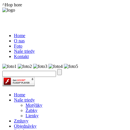
^Hop hore
Home
O nas
Foto
Naše triedy
Kontakt
Home
Naše triedy
Motýliky
Žabky
Lienky
Zmluvy
Objednávky